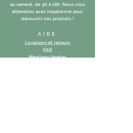
au samedi, de 9h à 16h. Nous vous
attendons avec impatience pour
découvrir nos produits !
AIDE
Livraisons et retours
FAQ
Mentions légales
Politique en matière de cookies
Politique de confidentialité
Conditions d’utilisation
S'ABONNER
E-mail
S'abonner