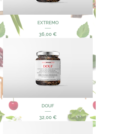
EXTREMO
Precio
36,00 €
DOUF
Precio
32,00 €