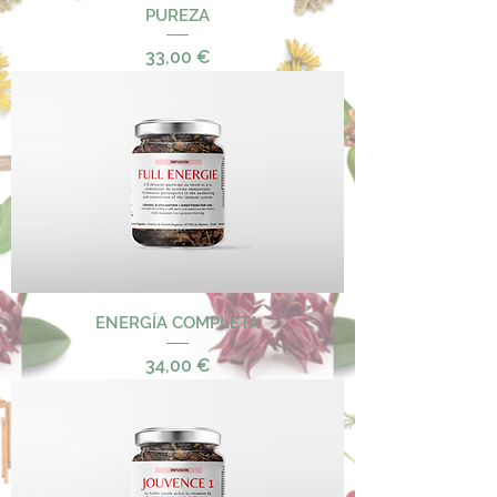
PUREZA
Precio
33,00 €
ENERGÍA COMPLETA
Precio
34,00 €