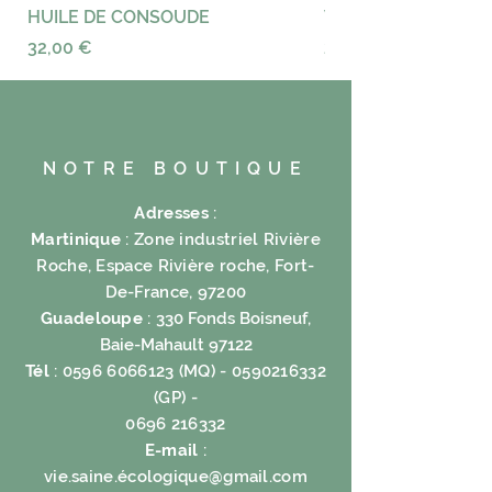
Fleur de violette 5%.
HUILE DE CONSOUDE
VAYANCE
Ingredients:
Prix
Prix
32,00 €
23,00 €
Green tea 40%, Seaweed 10%,
Nori 10%, Coriander 10%, Wakame
5%, Bergamot 5%, Kiwi 5%, Yellow
peach 5%, Orange blossom 5%,
Violet flower 5%
NOTRE BOUTIQUE
Adresses
:
Martinique
: Zone industriel Rivière
Roche, Espace Rivière roche, Fort-
De-France, 97200
Guadeloupe
:
330 Fonds Boisneuf,
Baie-Mahault 97122
Tél
:
0596 6066123
(MQ) -
0590216332
(GP) -
0696 216332
E-mail
:
vie.saine.é
cologique@gmail.com