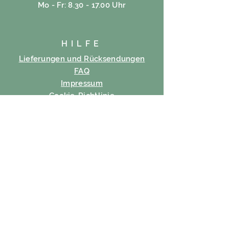
Mo - Fr: 8.30 - 17.00 Uhr
HILFE
Lieferungen und Rücksendungen
FAQ
Impressum
Cookie-Richtlinie
Datenschutz-Bestimmungen
Nutzungsbedingungen
ABONNIEREN
Email
Abonnieren