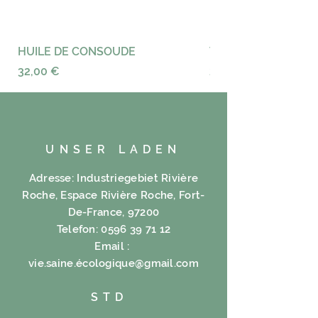
Bockshornklee 40%, Icaque 30%,
Traubenmeer 30%.
Zutaten:
HUILE DE CONSOUDE
VAYANCE
Bockshornklee 40%, Icaque 30%,
Preis
Preis
32,00 €
23,00 €
Traubenmeer 30%.
UNSER LADEN
Adresse: Industriegebiet Rivière
Roche, Espace Rivière Roche, Fort-
De-France, 97200
Telefon:
0596 39 71 12
Email :
vie.saine.é
cologique@gmail.com
STD