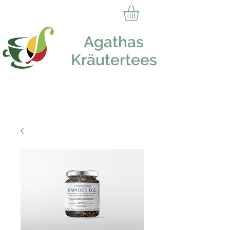
Agathas
Kräutertees