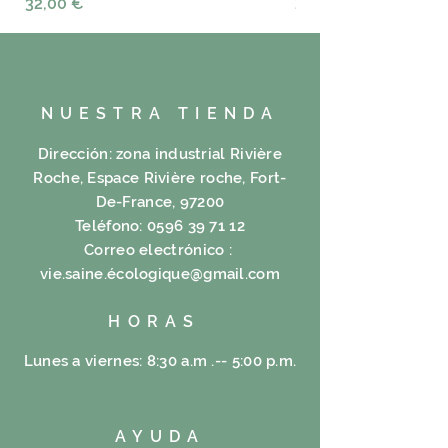
Precio
Precio
32,00 €
23,00 €
NUESTRA TIENDA
Dirección: zona industrial Rivière
Roche, Espace Rivière roche, Fort-
De-France, 97200
Teléfono:
0596 39 71 12
Correo electrónico :
vie.saine.é
cologique@gmail.com
HORAS
Lunes a viernes: 8:30 a.m .-- 5:00 p.m.
AYUDA