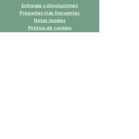
Entregas y devoluciones
Preguntas más frecuentes
Notas legales
Política de cookies
política de confidencialidad
condiciones de uso
SUSCRIBIR
Correo electrónico
Suscribir