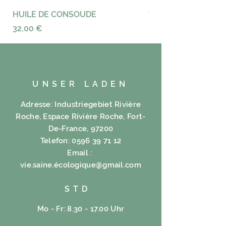
HUILE DE CONSOUDE
VAYANCE
Preis
Preis
32,00 €
23,00 €
UNSER LADEN
Adresse: Industriegebiet Rivière
Roche, Espace Rivière Roche, Fort-
De-France, 97200
Telefon:
0596 39 71 12
Email :
vie.saine.é
cologique@gmail.com
STD
Mo - Fr: 8.30 - 17.00 Uhr