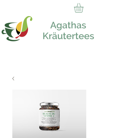
Agathas
Kräutertees