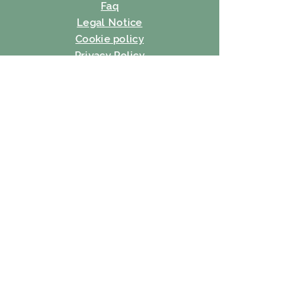
Faq
Legal Notice
Cookie policy
Privacy Policy
Terms of use
SUBSCRIBE
E-mail
Subscribe