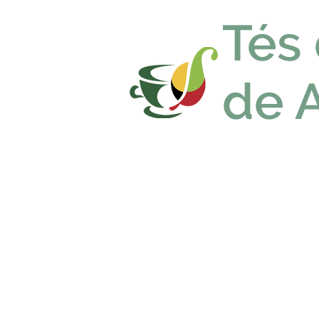
Tés
de 