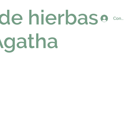
 de hierbas
Connex
Agatha