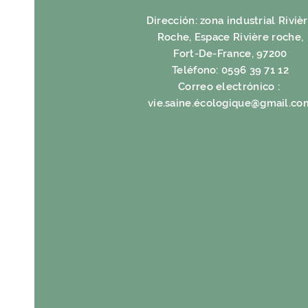
Dirección: zona industrial Riviè
Roche, Espace Rivière roche,
Fort-De-France, 97200
Teléfono: 0596 39 71 12
Correo electrónico :
vie.saine.é
cologique@gmail.co