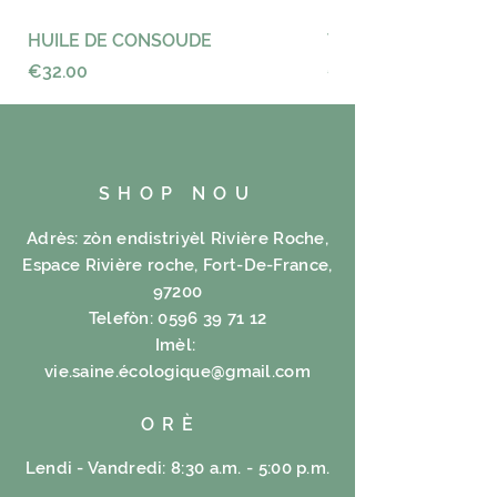
HUILE DE CONSOUDE
VAYANCE
Price
Price
€32.00
€23.00
SHOP NOU
Adrès: zòn endistriyèl Rivière Roche,
Espace Rivière roche, Fort-De-France,
97200
Telefòn:
0596 39 71 12
Imèl:
vie.saine.é
cologique@gmail.com
ORÈ
Lendi - Vandredi: 8:30 a.m. - 5:00 p.m.