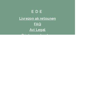
EDE
Livrezon ak retounen
FAQ
Avi Legal
Règleman bonbon
Règleman sou enfòmasyon prive
Tèm itilizasyon
SUBSCRIBE
Imèl
Abònman