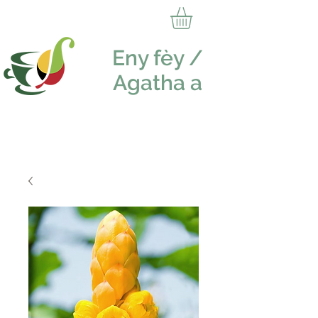
Eny fèy /
Agatha a