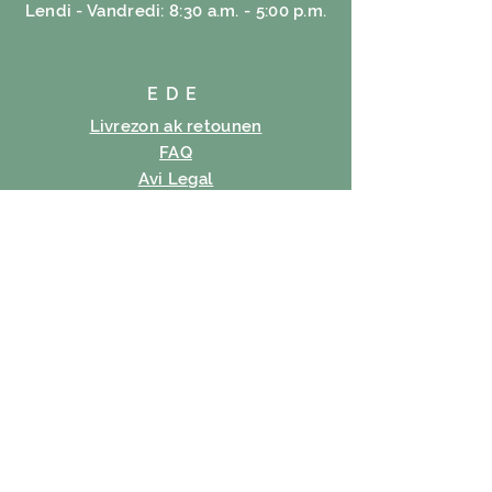
Lendi - Vandredi: 8:30 a.m. - 5:00 p.m.
EDE
Livrezon ak retounen
FAQ
Avi Legal
Règleman bonbon
Règleman sou enfòmasyon prive
Tèm itilizasyon
SUBSCRIBE
Imèl
Abònman