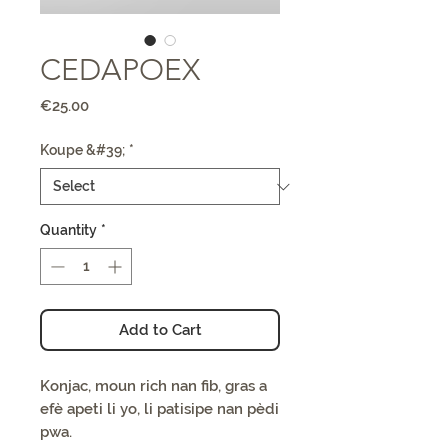
CEDAPOEX
Price
€25.00
Koupe &#39;
*
Quantity
*
Add to Cart
Konjac, moun rich nan fib, gras a
efè apeti li yo, li patisipe nan pèdi
pwa.