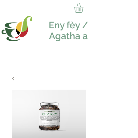
Eny fèy /
Agatha a