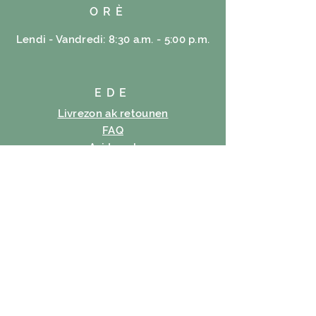
ORÈ
Lendi - Vandredi: 8:30 a.m. - 5:00 p.m.
EDE
Livrezon ak retounen
FAQ
Avi Legal
Règleman bonbon
Règleman sou enfòmasyon prive
Tèm itilizasyon
SUBSCRIBE
Imèl
Abònman