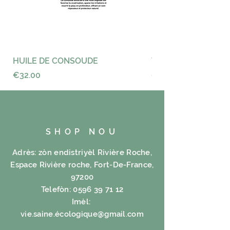
persicum, PRUNUM V%, V% flos
petalis.
HUILE DE CONSOUDE
VAYANCE
Price
Price
€32.00
€23.00
SHOP NOU
Adrès: zòn endistriyèl Rivière Roche,
Espace Rivière roche, Fort-De-France,
97200
Telefòn:
0596 39 71 12
Imèl:
vie.saine.é
cologique@gmail.com