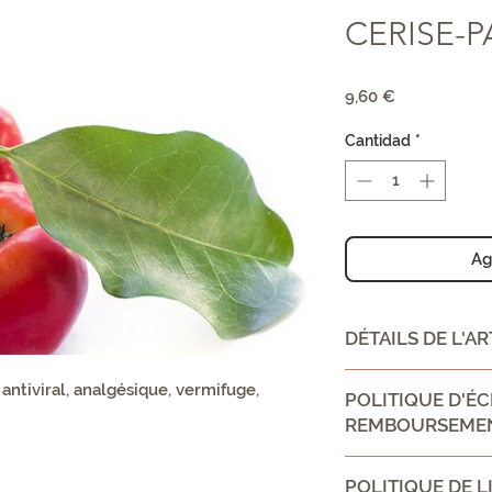
CERISE-P
Precio
9,60 €
Cantidad
*
Ag
DÉTAILS DE L'AR
CONSEIL D'UTILIS
antiviral, analgésique, vermifuge,
POLITIQUE D'É
frictionner les part
REMBOURSEME
froissées ou utilis
Ingrédient:
Politique d'échan
Quassinoides, flavo
POLITIQUE DE L
Informez vos visit