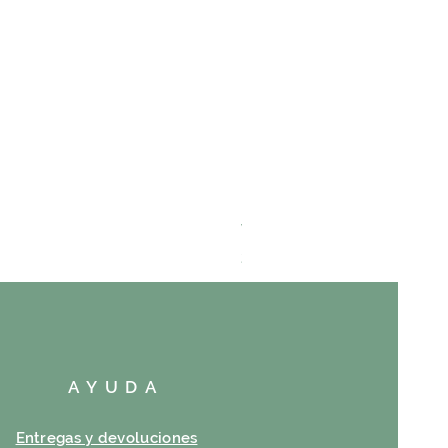
VAYANCE
Precio
23,00 €
AYUDA
Entregas y devoluciones