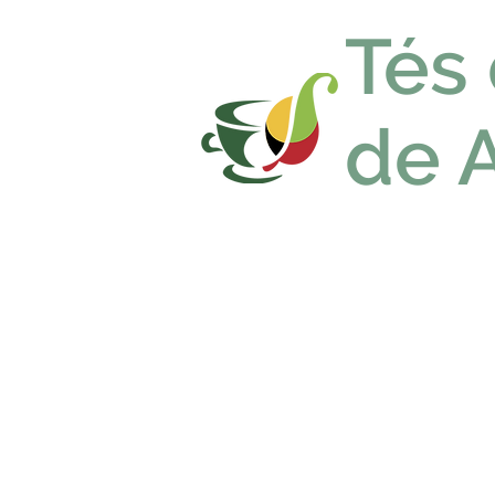
Tés
de 