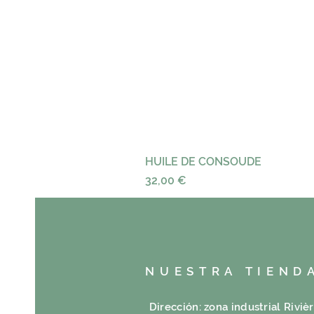
HUILE DE CONSOUDE
Precio
32,00 €
NUESTRA TIEND
Dirección: zona industrial Riviè