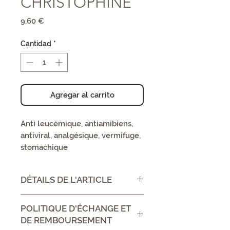
CHRISTOPHINE
Precio
9,60 €
Cantidad
*
Agregar al carrito
Anti leucémique, antiamibiens,
antiviral, analgésique, vermifuge,
stomachique
DÉTAILS DE L'ARTICLE
CONSEIL D'UTILISATION /
POLITIQUE D'ÉCHANGE ET
DIRECTIONS FOR USE :
DE REMBOURSEMENT
frictionner les parties atteintes