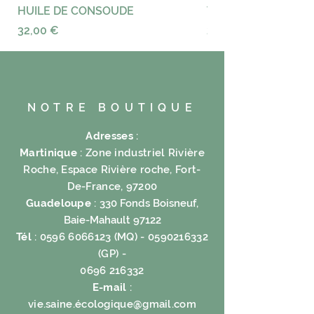
orange 5%, Flavor: Cola 5%.
HUILE DE CONSOUDE
VAYANCE
Orange bark 5%, Sunflower 5%,
Prix
Prix
32,00 €
23,00 €
Turmeric 5%, Kudzu 5%
Formula :
XL% tea Rubrum, Pompon X%
miles, X% fractus, calce essential
oleum V%, V% Clementine:
NOTRE BOUTIQUE
sanguis Fungi% Aliquam V:
Cholam in V%. Aliquam peels% V:
Adresses
:
Flowers Sunflowers V%, V% V% ,,
Martinique
: Zone industriel Rivière
Curcuma Kudzu
Roche, Espace Rivière roche, Fort-
De-France, 97200
Guadeloupe
:
330 Fonds Boisneuf,
Baie-Mahault 97122
Tél
:
0596 6066123
(MQ) -
0590216332
(GP) -
0696 216332
E-mail
:
vie.saine.é
cologique@gmail.com