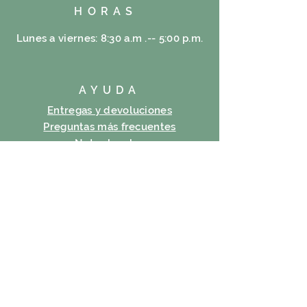
HORAS
Lunes a viernes: 8:30 a.m .-- 5:00 p.m.
AYUDA
Entregas y devoluciones
Preguntas más frecuentes
Notas legales
Política de cookies
política de confidencialidad
condiciones de uso
SUSCRIBIR
Correo electrónico
Suscribir