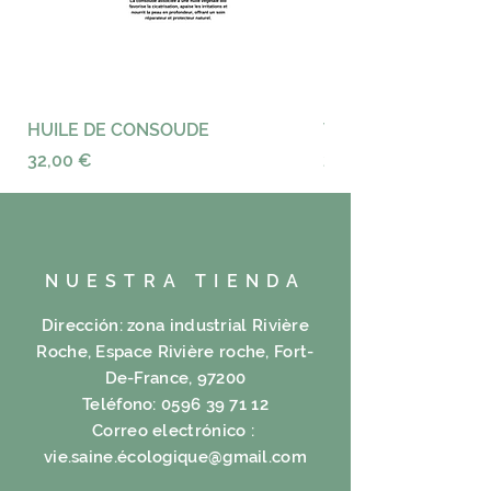
sécurité.
Dotted with 5% Orange Peel
confiance.
Formula :
Currant LXX%, XV% Aroma mate:
Grapefruit V%,% V Rose, tum,
Aurantiaco cortices V%. neem
HUILE DE CONSOUDE
VAYANCE
Precio
Precio
32,00 €
23,00 €
NUESTRA TIENDA
Dirección: zona industrial Rivière
Roche, Espace Rivière roche, Fort-
De-France, 97200
Teléfono:
0596 39 71 12
Correo electrónico :
vie.saine.é
cologique@gmail.com