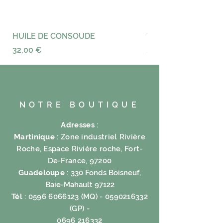
Bouleau 5%, Reine des prés 5%,
Romarin5%, Arnica 5%, Doliprane
5%, Prêle 5%, Ortie 5%,Cerise 5%.
HUILE DE CONSOUDE
VAYANCE
Ingredients:
Prix
Prix
32,00 €
23,00 €
Green Tea 40%, Cassis 10%,
Harpagophytum 5%, Matricaria
5%, Birch 5%, Meadowsweet 5%,
Rosemary 5%, Arnica 5%,
Doliprane 5%, Horsetail 5%,
NOTRE BOUTIQUE
Nettle 5%, Cherry 5%
Adresses
:
Martinique
: Zone industriel Rivière
Roche, Espace Rivière roche, Fort-
De-France, 97200
Guadeloupe
:
330 Fonds Boisneuf,
Baie-Mahault 97122
Tél
:
0596 6066123
(MQ) -
0590216332
(GP) -
0696 216332