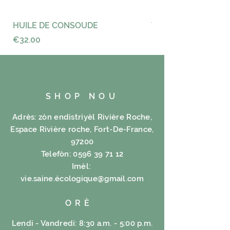
5%, Cherry 5%.
Engredyan:
HUILE DE CONSOUDE
VAYANCE
Green Tea 40%, Cassis 10%,
Price
Price
€32.00
€23.00
Harpagophytum 5%, Matricaria
5%, Birch 5%, Meadowsweet 5%,
Rosemary 5%, Arnica 5%,
Doliprane 5%, Horsetail 5%, Netl
5%, Cherry 5%
SHOP NOU
Adrès: zòn endistriyèl Rivière Roche,
Espace Rivière roche, Fort-De-France,
97200
Telefòn:
0596 39 71 12
Imèl:
vie.saine.é
cologique@gmail.com
ORÈ
Lendi - Vandredi: 8:30 a.m. - 5:00 p.m.