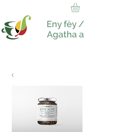
Eny fèy /
Agatha a