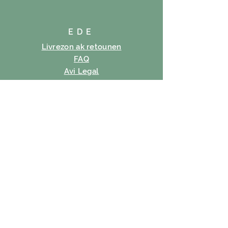
EDE
Livrezon ak retounen
FAQ
Avi Legal
Règleman bonbon
Règleman sou enfòmasyon prive
Tèm itilizasyon
SUBSCRIBE
Imèl
Abònman