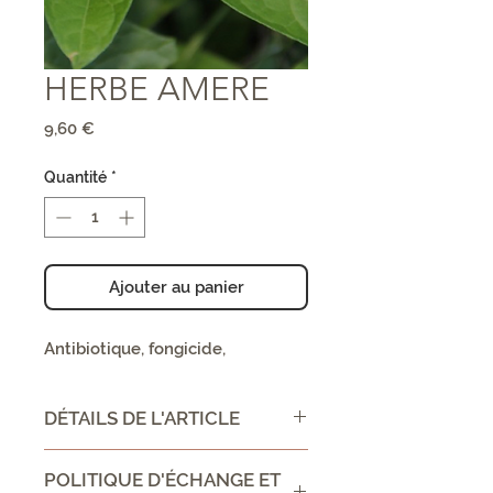
HERBE AMERE
Prix
9,60 €
Quantité
*
Ajouter au panier
Antibiotique, fongicide,
DÉTAILS DE L'ARTICLE
CONSEIL D'UTILISATION /
POLITIQUE D'ÉCHANGE ET
DIRECTIONS FOR USE :