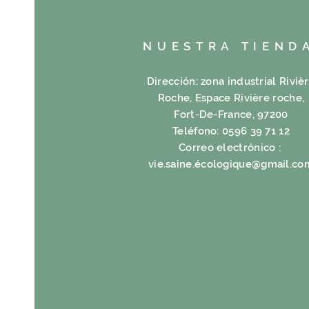
NUESTRA TIEND
Dirección: zona industrial Riviè
Roche, Espace Rivière roche,
Fort-De-France, 97200
Teléfono: 0596 39 71 12
Correo electrónico :
vie.saine.é
cologique@gmail.co