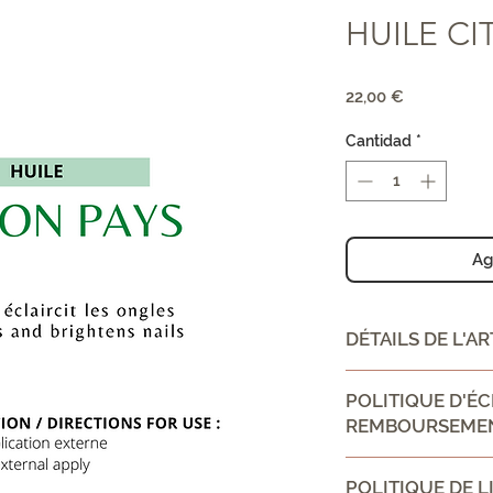
HUILE CI
Precio
22,00 €
Cantidad
*
Ag
DÉTAILS DE L'AR
CONSEIL D'UTILIS
POLITIQUE D'É
application extern
REMBOURSEME
external apply
Ingrédient:
Politique d'échan
huile vierge oléiq
POLITIQUE DE L
Informez vos visit