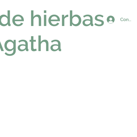
 de hierbas
Connex
Agatha