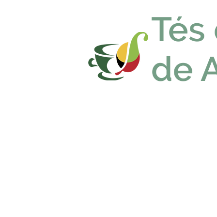
Tés
de 