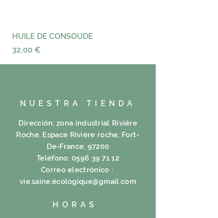
Fórmula:
Té de rubro XL%,% Lycopoda X,
X% Ginkgo, Bígaro X%, V% Timo,
HUILE DE CONSOUDE
VAYANCE
contriti V%, V% Missa, Clementina
Precio
Precio
32,00 €
23,00 €
V%, V% Aureum, Cholam en V%
NUESTRA TIENDA
Dirección: zona industrial Rivière
Roche, Espace Rivière roche, Fort-
De-France, 97200
Teléfono:
0596 39 71 12
Correo electrónico :
vie.saine.é
cologique@gmail.com
HORAS