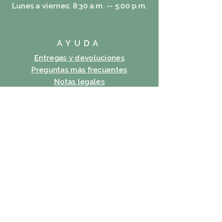
Lunes a viernes: 8:30 a.m .-- 5:00 p.m.
AYUDA
Entregas y devoluciones
Preguntas más frecuentes
Notas legales
Política de cookies
política de confidencialidad
condiciones de uso
SUSCRIBIR
Correo electrónico
Suscribir