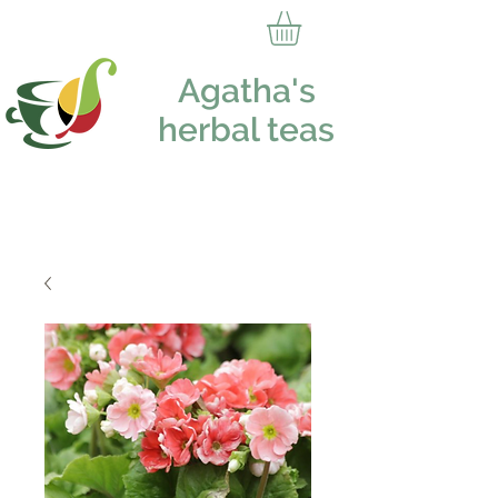
Agatha's
herbal teas