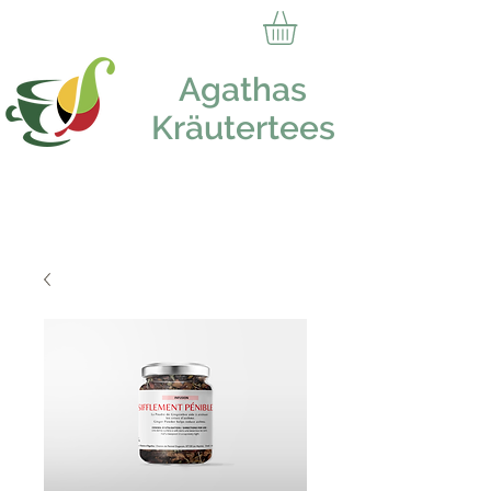
Agathas
Kräutertees