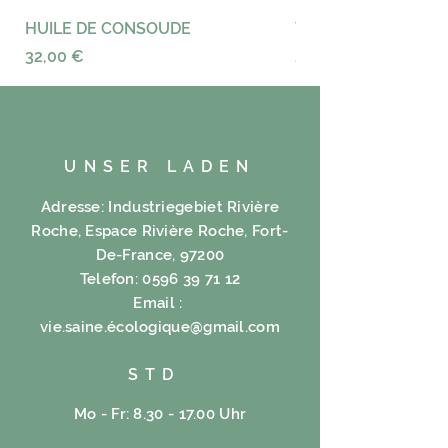
Gewürznelke.
HUILE DE CONSOUDE
VAYANCE
Zutaten:
Preis
Preis
32,00 €
23,00 €
50% Carcadet, 10% Ingwer, 5%
Süßholz, 5% Thymianblätter, 5%
Lebkuchen, 5% Eukalyptusblätter,
5% Orange, 5% Kirsche, 5% Rose
Bay, 5% Gewürznelke.
UNSER LADEN
Adresse: Industriegebiet Rivière
Roche, Espace Rivière Roche, Fort-
De-France, 97200
Telefon:
0596 39 71 12
Email :
vie.saine.é
cologique@gmail.com
STD
Mo - Fr: 8.30 - 17.00 Uhr