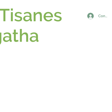
 Tisanes
Connex
gatha