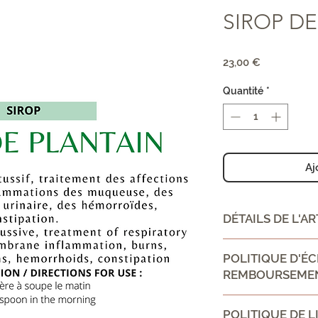
SIROP DE
Prix
23,00 €
Quantité
*
Aj
DÉTAILS DE L'AR
CONSEIL D'UTILIS
POLITIQUE D'É
une cuillère à sou
REMBOURSEME
the morning
Ingrédient:
Politique d'échan
plantain
POLITIQUE DE L
Informez vos visit