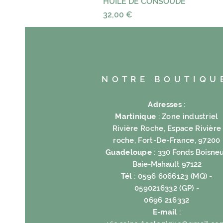
HUILE DE CONSOUDE
Prix
32,00 €
NOTRE BOUTIQU
Adresses
:
Martinique
: Zone industriel
Rivière Roche, Espace Rivière
roche, Fort-De-France, 97200
Guadeloupe
:
330 Fonds Boisneu
Baie-Mahault 97122
Tél
: 0596 6066123 (MQ) -
0590216332 (GP) -
0696 216332
E-mail
: