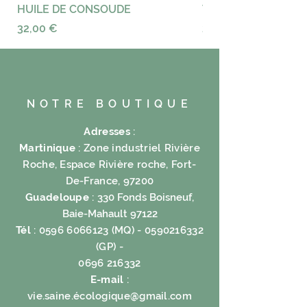
HUILE DE CONSOUDE
VAYANCE
Prix
Prix
32,00 €
23,00 €
NOTRE BOUTIQUE
Adresses
:
Martinique
: Zone industriel Rivière
Roche, Espace Rivière roche, Fort-
De-France, 97200
Guadeloupe
:
330 Fonds Boisneuf,
Baie-Mahault 97122
Tél
:
0596 6066123
(MQ) -
0590216332
(GP) -
0696 216332
E-mail
:
vie.saine.é
cologique@gmail.com