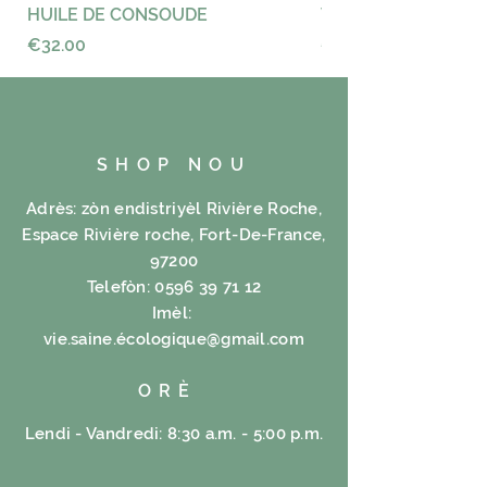
HUILE DE CONSOUDE
VAYANCE
Price
Price
€32.00
€23.00
SHOP NOU
Adrès: zòn endistriyèl Rivière Roche,
Espace Rivière roche, Fort-De-France,
97200
Telefòn:
0596 39 71 12
Imèl:
vie.saine.é
cologique@gmail.com
ORÈ
Lendi - Vandredi: 8:30 a.m. - 5:00 p.m.