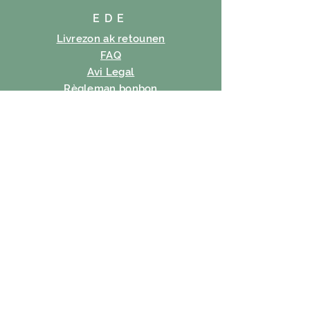
EDE
Livrezon ak retounen
FAQ
Avi Legal
Règleman bonbon
Règleman sou enfòmasyon prive
Tèm itilizasyon
SUBSCRIBE
Imèl
Abònman