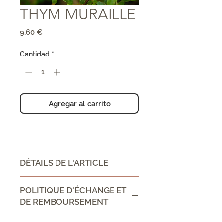
THYM MURAILLE
Precio
9,60 €
Cantidad
*
Agregar al carrito
DÉTAILS DE L'ARTICLE
CONSEIL D'UTILISATION /
POLITIQUE D'ÉCHANGE ET
DIRECTIONS FOR USE :
DE REMBOURSEMENT
Ingrédient:
Politique d'échange et de