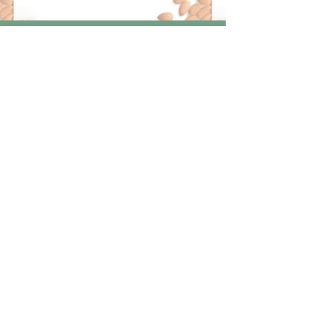
NUESTRA TIENDA
Dirección: zona industrial Rivière
Roche, Espace Rivière roche, Fort-
De-France, 97200
Teléfono:
0596 39 71 12
Correo electrónico :
vie.saine.é
cologique@gmail.com
HORAS
Lunes a viernes: 8:30 a.m .-- 5:00 p.m.
AYUDA