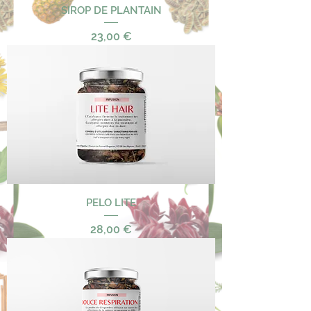
SIROP DE PLANTAIN
Precio
23,00 €
PELO LITE
Precio
28,00 €