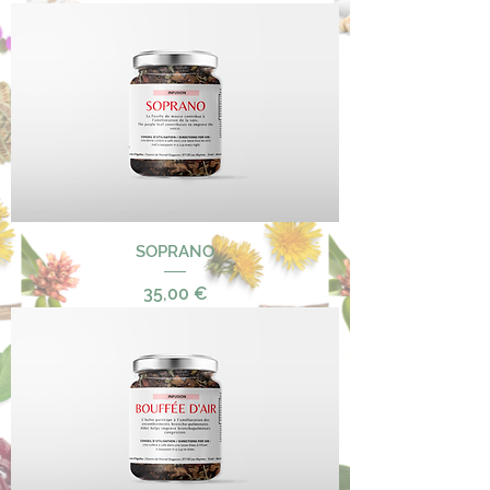
SOPRANO
Precio
35,00 €