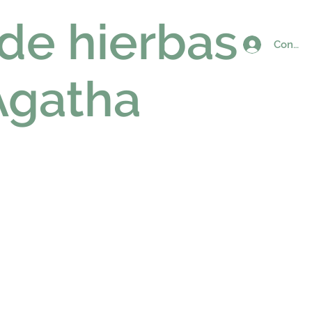
 de hierbas
Connex
Agatha