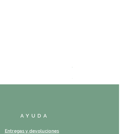
VAYANCE
Precio
23,00 €
AYUDA
Entregas y devoluciones