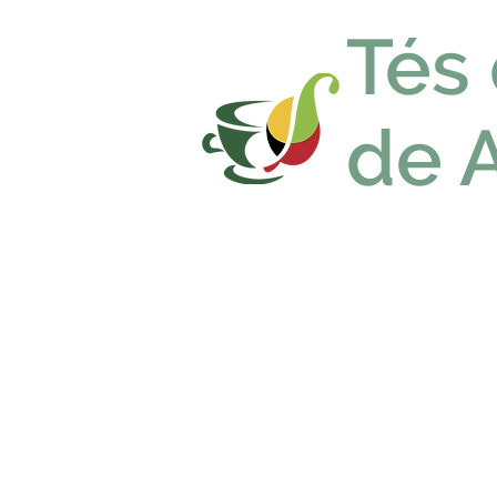
Tés
de 