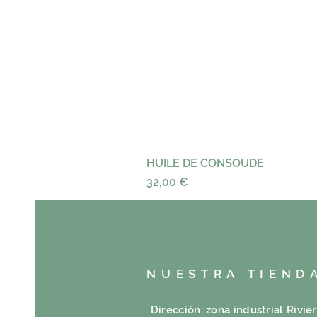
HUILE DE CONSOUDE
Precio
32,00 €
NUESTRA TIEND
Dirección: zona industrial Riviè