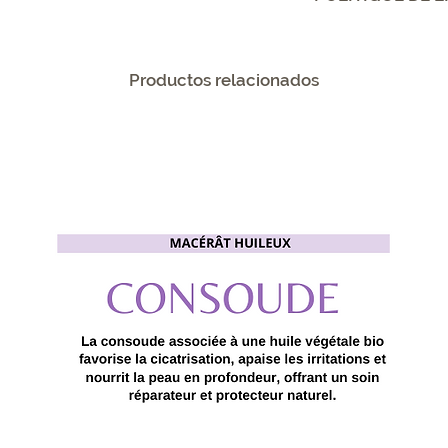
et de remboursemen
Politique de livrai
sur votre site. Én
davantage de détai
afin d'établir une 
conditionnement et
Productos relacionados
clients et leur per
informations clair
site en toute sécur
est un bon moyen d
gagner leur confia