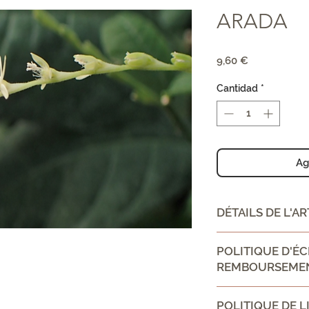
ARADA
Precio
9,60 €
Cantidad
*
Ag
DÉTAILS DE L'AR
CONSEIL D'UTILIS
POLITIQUE D'É
REMBOURSEME
Ingrédient:
Politique d'échan
POLITIQUE DE L
Informez vos visit