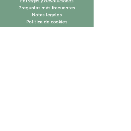
Entregas y devoluciones
Preguntas más frecuentes
Notas legales
Política de cookies
política de confidencialidad
condiciones de uso
SUSCRIBIR
Correo electrónico
Suscribir