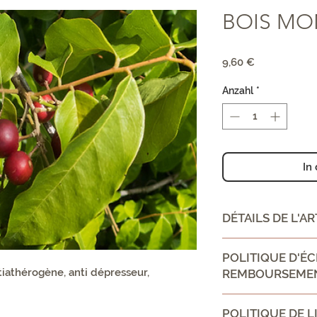
BOIS M
Preis
9,60 €
Anzahl
*
In
DÉTAILS DE L'AR
CONSEIL D'UTILIS
POLITIQUE D'É
Appliquer localeme
tiathérogène, anti dépresseur,
REMBOURSEME
les hématomes et l
Ingrédient:
Politique d'échan
Flavonoïdes, cardé
POLITIQUE DE L
Informez vos visit