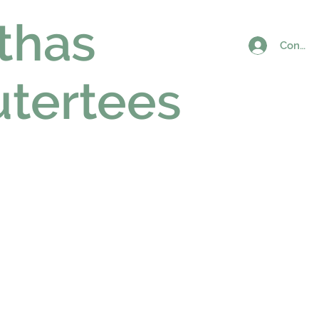
thas
Connex
utertees