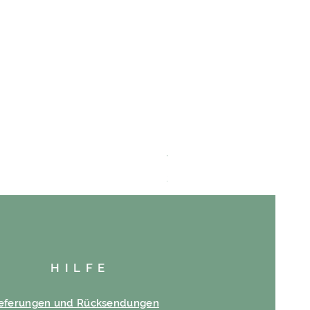
VAYANCE
Preis
23,00 €
HILFE
ieferungen und Rücksendungen