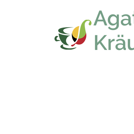
Aga
Krä