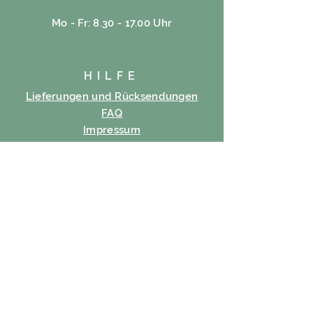
Mo - Fr: 8.30 - 17.00 Uhr
HILFE
Lieferungen und Rücksendungen
FAQ
Impressum
Cookie-Richtlinie
Datenschutz-Bestimmungen
Nutzungsbedingungen
ABONNIEREN
Email
Abonnieren