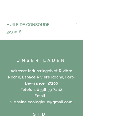
HUILE DE CONSOUDE
VAYANCE
Preis
Preis
32,00 €
23,00 €
UNSER LADEN
Adresse: Industriegebiet Rivière
Roche, Espace Rivière Roche, Fort-
De-France, 97200
Telefon:
0596 39 71 12
Email :
vie.saine.é
cologique@gmail.com
STD