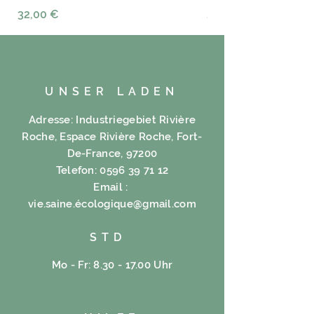
Preis
Preis
32,00 €
23,00 €
Zutaten:
Grüner Tee 40%, 30%
Hibiskusmischung, 15% Ginseng,
10% Ingwer, 5% Cola, 5%
Schwarzkümmel, 5% Apfel, 5%
UNSER LADEN
Cynorrodon Sanddorn, 5%
Orange, 5% Aprikose, 5% Pfirsich
Adresse: Industriegebiet Rivière
Roche, Espace Rivière Roche, Fort-
De-France, 97200
Telefon:
0596 39 71 12
Email :
vie.saine.é
cologique@gmail.com
STD
Mo - Fr: 8.30 - 17.00 Uhr