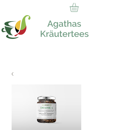
Agathas
Kräutertees