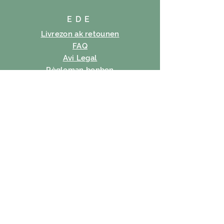
EDE
Livrezon ak retounen
FAQ
Avi Legal
Règleman bonbon
Règleman sou enfòmasyon prive
Tèm itilizasyon
SUBSCRIBE
Imèl
Abònman