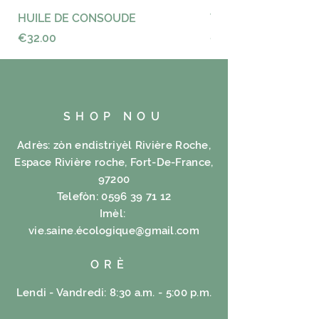
HUILE DE CONSOUDE
VAYANCE
Price
Price
€32.00
€23.00
SHOP NOU
Adrès: zòn endistriyèl Rivière Roche,
Espace Rivière roche, Fort-De-France,
97200
Telefòn:
0596 39 71 12
Imèl:
vie.saine.é
cologique@gmail.com
ORÈ
Lendi - Vandredi: 8:30 a.m. - 5:00 p.m.