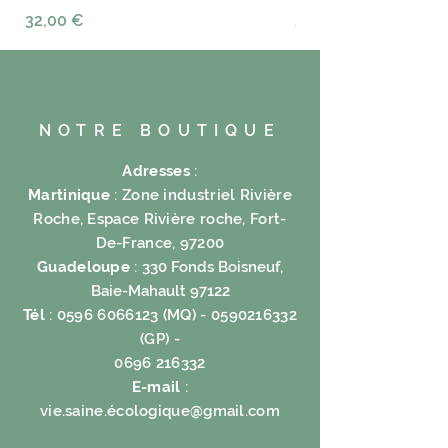
Prix
Prix
32,00 €
23,00 €
NOTRE BOUTIQUE
Adresses
:
Martinique
: Zone industriel Rivière
Roche, Espace Rivière roche, Fort-
De-France, 97200
Guadeloupe
:
330 Fonds Boisneuf,
Baie-Mahault 97122
Tél
:
0596 6066123
(MQ) -
0590216332
(GP) -
0696 216332
E-mail
:
vie.saine.é
cologique@gmail.com