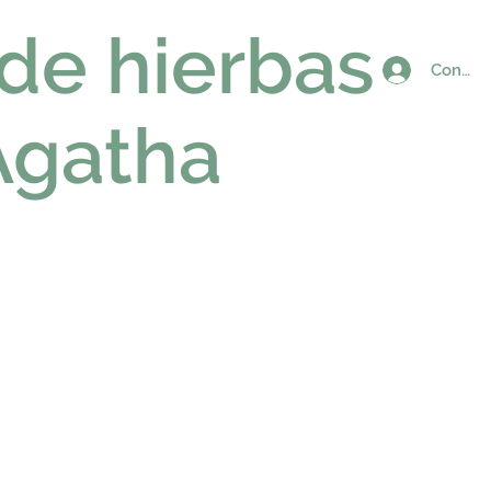
 de hierbas
Connex
Agatha