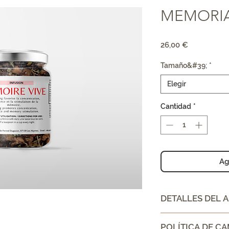
MEMORIA
Precio
26,00 €
Tamaño&#39;
*
Elegir
Cantidad
*
Ag
DETALLES DEL 
INSTRUCCIONES D
POLÍTICA DE C