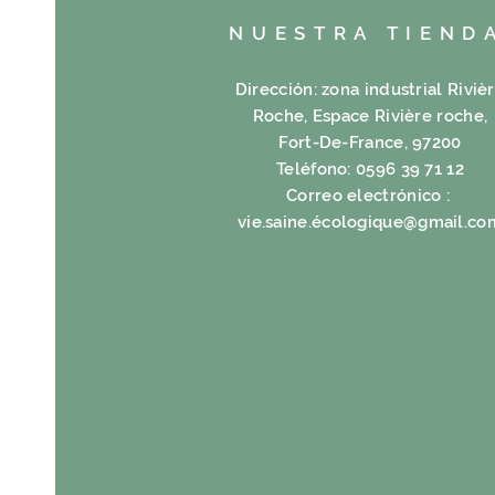
NUESTRA TIEND
Dirección: zona industrial Riviè
Roche, Espace Rivière roche,
Fort-De-France, 97200
Teléfono: 0596 39 71 12
Correo electrónico :
vie.saine.é
cologique@gmail.co