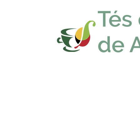
Tés
de 