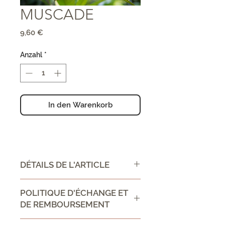
MUSCADE
Preis
9,60 €
Anzahl
*
In den Warenkorb
DÉTAILS DE L'ARTICLE
CONSEIL D'UTILISATION /
POLITIQUE D'ÉCHANGE ET
DIRECTIONS FOR USE :
DE REMBOURSEMENT
Ingrédient:
Politique d'échange et de