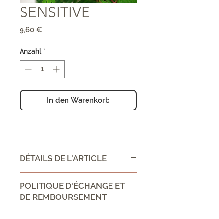
SENSITIVE
Preis
9,60 €
Anzahl
*
In den Warenkorb
DÉTAILS DE L'ARTICLE
CONSEIL D'UTILISATION /
POLITIQUE D'ÉCHANGE ET
DIRECTIONS FOR USE :
DE REMBOURSEMENT
Ingrédient:
Politique d'échange et de