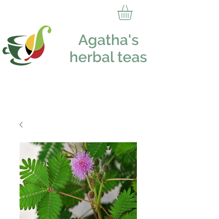
Agatha's
herbal teas