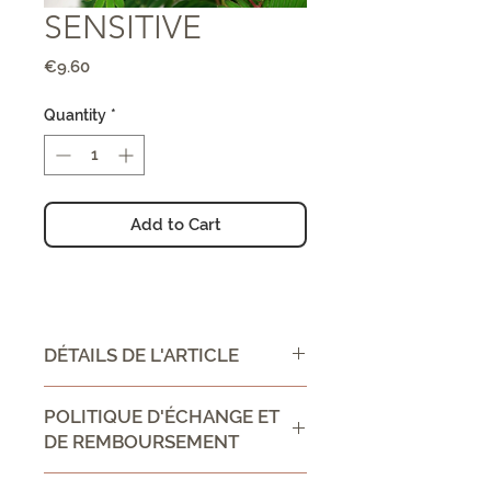
SENSITIVE
Price
€9.60
Quantity
*
Add to Cart
DÉTAILS DE L'ARTICLE
CONSEIL D'UTILISATION /
POLITIQUE D'ÉCHANGE ET
DIRECTIONS FOR USE :
DE REMBOURSEMENT
Ingrédient:
Politique d'échange et de