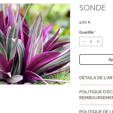
SONDE
Prix
9,60 €
Quantité
*
Aj
DÉTAILS DE L'AR
CONSEIL D'UTILIS
POLITIQUE D'É
REMBOURSEME
Ingrédient:
Politique d'échan
POLITIQUE DE L
Informez vos visit