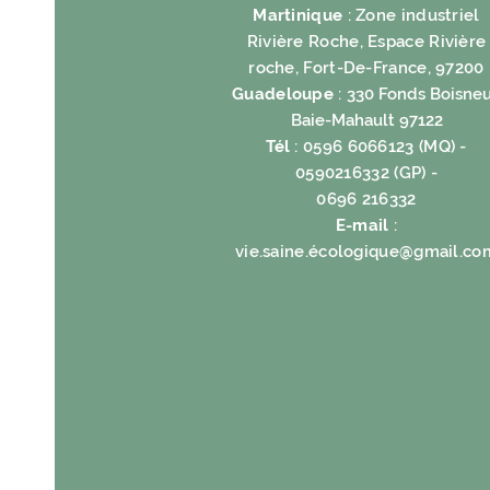
Martinique
: Zone industriel
Rivière Roche, Espace Rivière
roche, Fort-De-France, 97200
Guadeloupe
:
330 Fonds Boisneu
Baie-Mahault 97122
Tél
: 0596 6066123 (MQ) -
0590216332 (GP) -
0696 216332
E-mail
:
vie.saine.é
cologique@gmail.co