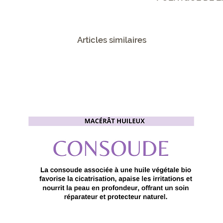
et de remboursemen
Politique de livrai
sur votre site. Én
davantage de détai
afin d'établir une 
conditionnement et
Articles similaires
clients et leur per
informations clair
site en toute sécur
est un bon moyen d
gagner leur confia