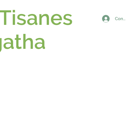
 Tisanes
Connex
gatha