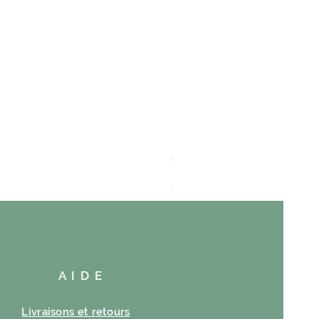
VAYANCE
Prix
23,00 €
AIDE
Livraisons et retours