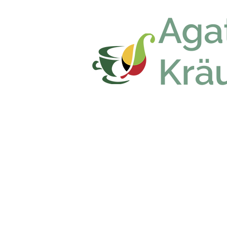
Aga
Krä