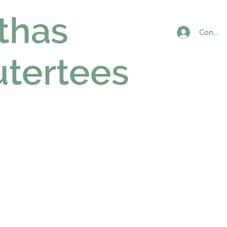
thas
Connex
utertees