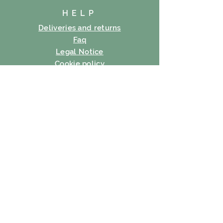
HELP
Deliveries and returns
Faq
Legal Notice
Cookie policy
Privacy Policy
Terms of use
SUBSCRIBE
E-mail
Subscribe