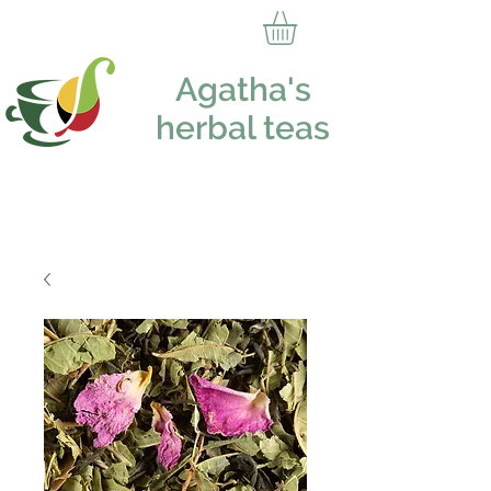
Agatha's
herbal teas