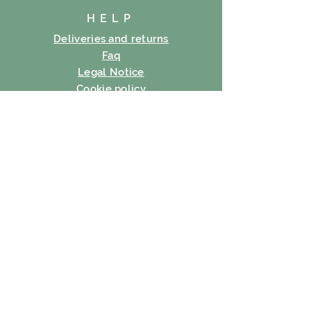
HELP
Deliveries and returns
Faq
Legal Notice
Cookie policy
Privacy Policy
Terms of use
SUBSCRIBE
E-mail
Subscribe