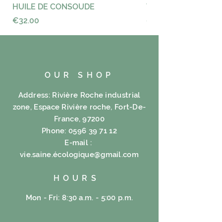
HUILE DE CONSOUDE
VAYANCE
Price
Price
€32.00
€23.00
OUR SHOP
Address: Rivière Roche industrial
zone, Espace Rivière roche, Fort-De-
France, 97200
Phone:
0596 39 71 12
E-mail :
vie.saine.é
cologique@gmail.com
HOURS
Mon - Fri: 8:30 a.m. - 5:00 p.m.