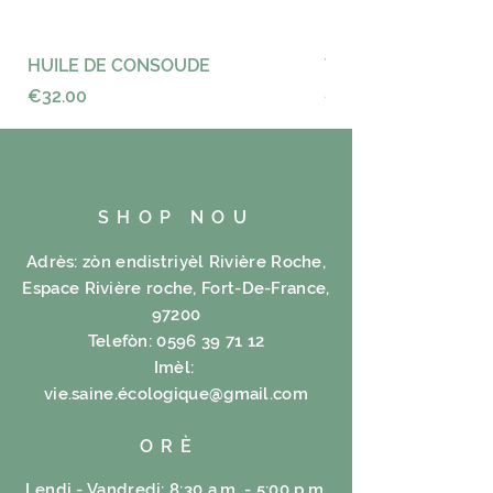
HUILE DE CONSOUDE
VAYANCE
Price
Price
€32.00
€23.00
SHOP NOU
Adrès: zòn endistriyèl Rivière Roche,
Espace Rivière roche, Fort-De-France,
97200
Telefòn:
0596 39 71 12
Imèl:
vie.saine.é
cologique@gmail.com
ORÈ
Lendi - Vandredi: 8:30 a.m. - 5:00 p.m.