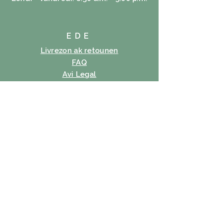
EDE
Livrezon ak retounen
FAQ
Avi Legal
Règleman bonbon
Règleman sou enfòmasyon prive
Tèm itilizasyon
SUBSCRIBE
Imèl
Abònman