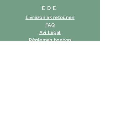
EDE
Livrezon ak retounen
FAQ
Avi Legal
Règleman bonbon
Règleman sou enfòmasyon prive
Tèm itilizasyon
SUBSCRIBE
Imèl
Abònman