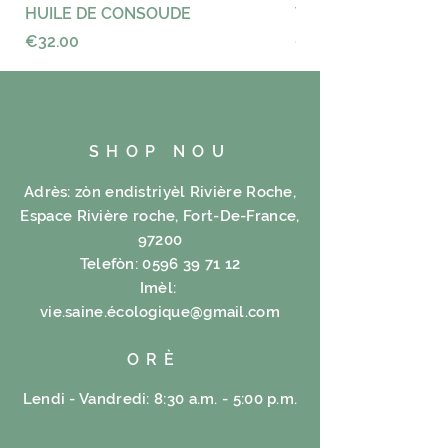
HUILE DE CONSOUDE
VAYANCE
Price
Price
€32.00
€23.00
SHOP NOU
Adrès: zòn endistriyèl Rivière Roche,
Espace Rivière roche, Fort-De-France,
97200
Telefòn:
0596 39 71 12
Imèl:
vie.saine.é
cologique@gmail.com
ORÈ
Lendi - Vandredi: 8:30 a.m. - 5:00 p.m.