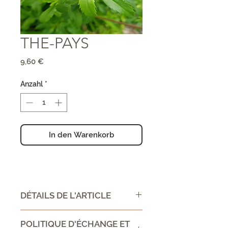
THE-PAYS
Preis
9,60 €
Anzahl
*
In den Warenkorb
DÉTAILS DE L'ARTICLE
CONSEIL D'UTILISATION /
POLITIQUE D'ÉCHANGE ET
DIRECTIONS FOR USE :