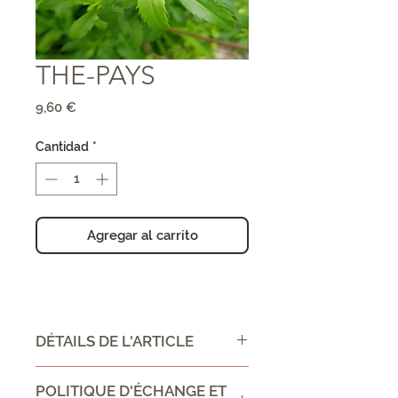
THE-PAYS
Precio
9,60 €
Cantidad
*
Agregar al carrito
DÉTAILS DE L'ARTICLE
CONSEIL D'UTILISATION /
POLITIQUE D'ÉCHANGE ET
DIRECTIONS FOR USE :