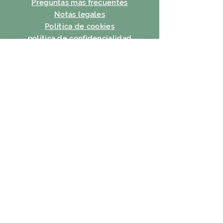
Preguntas más frecuentes
Notas legales
Política de cookies
política de confidencialidad
condiciones de uso
SUSCRIBIR
Correo electrónico
Suscribir