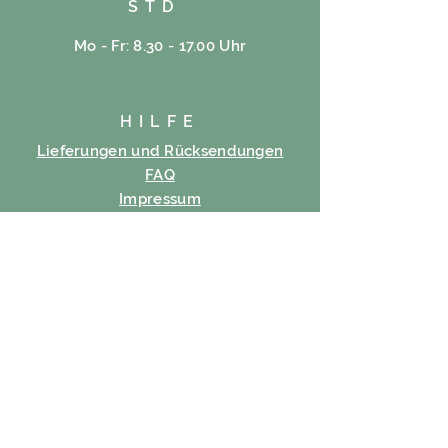
STD
Mo - Fr: 8.30 - 17.00 Uhr
HILFE
Lieferungen und Rücksendungen
FAQ
Impressum
Cookie-Richtlinie
Datenschutz-Bestimmungen
Nutzungsbedingungen
ABONNIEREN
Email
Abonnieren